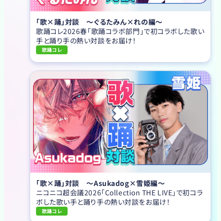
「歌×踊」対談 ～ぐるたみん×れの編～
歌踊コレ2026春「歌踊コラボ部門」で初コラボした歌い
手と踊り手の熱い対談をお届け！
歌踊コレ
「歌×踊」対談 ～Asukadog×雪姫編～
ニコニコ超会議2026「Collection THE LIVE」で初コラ
ボした歌い手と踊り手の熱い対談をお届け！
歌踊コレ