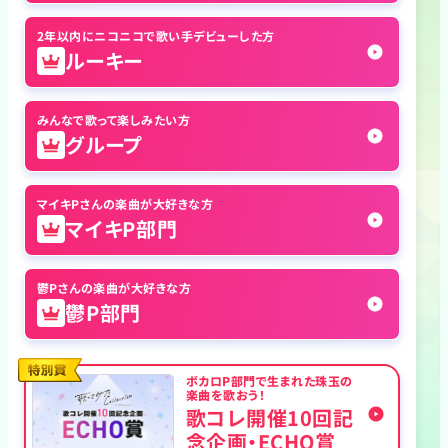
2年以内にニコニコで歌い手デビューした方
ルーキー
みんなで歌って楽しみたい方
グループ
マイキPさんの楽曲が大好きな方
マイキP部門
鬱Pさんの楽曲が大好きな方
鬱P部門
ボカロP部門で生まれた珠玉の
楽曲を歌おう！
歌コレ開催10回記
特別賞
念企画・ECHO賞