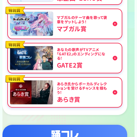
マブガルのテーマ曲を歌って褒
章をゲットしよう！
特別賞
マブガル賞
あなたの歌声がTVアニメ
「GATE2」のエンディングにな
る！
特別賞
GATE2賞
あらき氏からボーカルディレク
ションを受けるチャンスを掴も
う！
特別賞
あらき賞