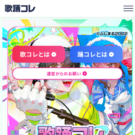
歌踊コレ 2026 Autumn 2026年9月2
メインビジュアル制作 ©ふじまる2002
歌踊コレ2026秋とは
歌ってみたと踊ってみたの動画投
歌コレとは
踊コレとは
運営からのお願い