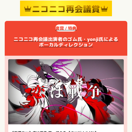
ニコニコ再会議賞
褒賞 / 特典
ニコニコ再会議出演者のゴム氏・yonji氏による
ボーカルディレクション