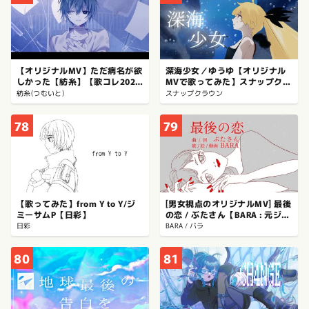
【オリジナルMV】ただ病名が欲
深海少女／ゆうゆ【オリジナル
しかった【紡糸】【歌コレ2026
MVで歌ってみた】スナップクラ
春】
ウン
紡糸(つむいと)
スナップクラウン
78
79
【歌ってみた】from Y to Y/ジ
[男女視点のオリジナルMV] 最後
ミーサムP【日彩】
の恋 / ぶたさん【BARA : 元ジャ
ズシンガー40代母が歌ってみ
日彩
BARA / バラ
た】
80
81