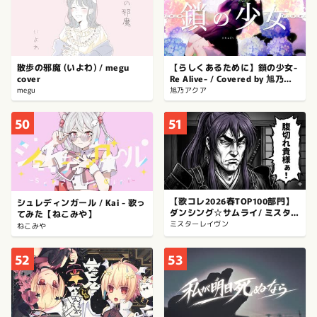
散歩の邪魔 (いよわ) / megu
【らしくあるために】鎖の少女-
cover
Re Alive- / Covered by 旭乃ア
クア【歌ってみた】
megu
旭乃アクア
50
51
【歌コレ2026春TOP100部門】
シュレディンガール / Kai - 歌っ
ダンシング☆サムライ/ ミスター
てみた【ねこみや】
レイヴン
ミスターレイヴン
ねこみや
52
53