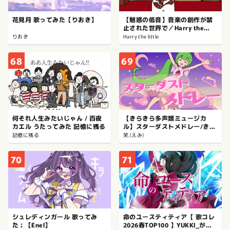
花見月 歌ってみた【りおき】
【魅惑の低音】音楽の創作が禁
止された世界で／Harry the
little
りおき
Harry the little
68
69
何それ人生みたいじゃん / 百夜
【きらきら多声類ミュージカ
カエル うたってみた 記憶に残る
ル】スターダストメドレー/きさ
ら #歌ってみた【笑.(えみ)】#歌
記憶に残る
笑.(えみ)
コレ2026春
70
71
シュレディンガール 歌ってみ
命のユースティティア【 歌コレ
た；【Enel】
2026春TOP100 】YUKKI_が歌