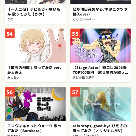
【一人二役】デビルじゃないも
私が明日死ぬなら/キタニタツヤ
ん 歌ってみた【かの】
様(Cover)
かの
ととと-tototo-
54
55
「散歩の邪魔」歌ってみた ver.
【Stage Actor】歌コレ2026春
みょみょ
TOP100部門 歌う筋肉が歌って
みた れとろtoふゅーちゃー様
みょみょ
おぴ@歌う筋肉
56
57
エンヴィキャットウォーク 歌っ
rain stops, good-bye びをさの
てみた【Barabara】
歌ってみた【オリジナルMV】
Barabara
びをさ【BiM↺sa】