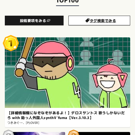
投稿要項をみる
タグ検索でみる
【詳細情報欄になぞなぞがあるよ！】デロスサントス 歌うしかないだ
ろ with 助っ人外国人synthV Yuma【Ver.3.10.3】
つきみぐー、[PJ:OVER]