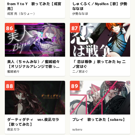
from Y to Y 歌ってみた【成宮
しゅくふく／Nyolfen【歌】伊勢
亮】
ななほ
成宮 亮（なりょー）
伊勢ななほ
86
87
美人（ちゃんみな）／蜜城結々
「 恋は戦争 」歌ってみた by 二
【オリジナルアレンジで歌って
ノ宮はぐ
みた】〔お覚悟を〕
蜜城結々
二ノ宮はぐ
88
89
ダーティダティ ver.夜凪セラ
プレイ 歌ってみた【subaru】
【歌ってみた】
夜凪セラ
subaru