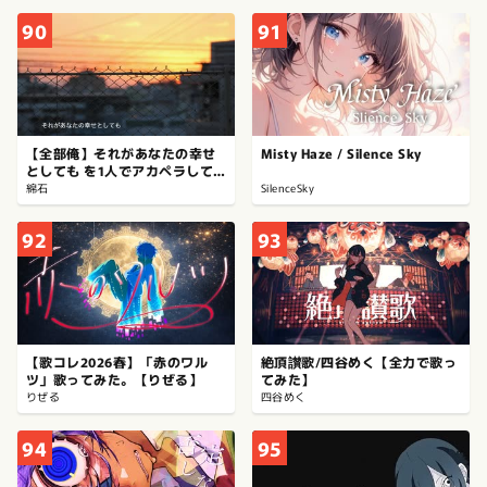
90
91
【全部俺】それがあなたの幸せ
Misty Haze / Silence Sky
としても を1人でアカペラして
みた【綿石】
綿石
SilenceSky
92
93
【歌コレ2026春】「赤のワル
絶頂讃歌/四谷めく【全力で歌っ
ツ」歌ってみた。【りぜる】
てみた】
りぜる
四谷めく
94
95