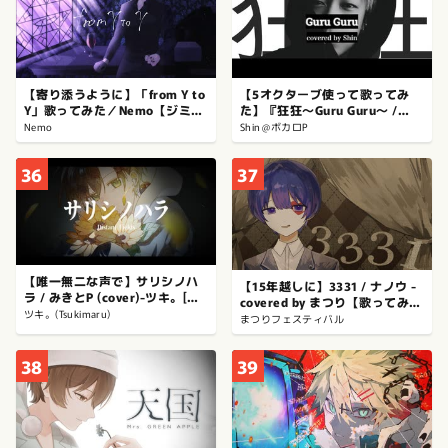
【寄り添うように】「from Y to
【5オクターブ使って歌ってみ
Y」歌ってみた／Nemo【ジミー
た】『狂狂〜Guru Guru〜 /
サムP】
TAiYAKi』 covered by Shin
Nemo
Shin＠ボカロP
【歌コレ2026TOP100】
36
37
【唯一無二な声で】サリシノハ
【15年越しに】3331 / ナノウ -
ラ / みきとP (cover)-ツキ。[オ
covered by まつり【歌ってみ
リジナルMV]
ツキ。(Tsukimaru)
た】
まつりフェスティバル
38
39