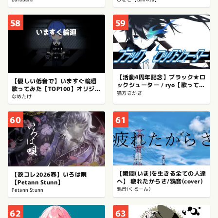
58
59
【活動4周年記念】ブラック★ロ
【優しい低音で】いますぐ輪廻
ックシューター / ryo【歌ってみ
歌ってみた【TOP100】オリジナ
た】【Vtuber猫方さかさ】
猫方さかさ
ルＭＶ
なめたけ
60
61
【瞬間(いま)を生きる全ての人達
【歌コレ2026春】いろは唄
へ】 疲れたからさ/鴉音(cover)
【Petann Stunn】
鴉音(くろーん)
Petann Stunn
62
63