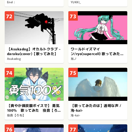
ってみた
Enel；
YUKKI_
72
73
【Asukadog】オカルトクラブ -
ワールドイズマイ
daraku(cover)【歌ってみた】
ン/ryo(supercell) 歌ってみた★
旭ノ
Asukadog
旭ノ
74
75
【爽やか微炭酸ボイスで】 勇気
【歌ってみたのは】透明な声 /
100％ 歌ってみた 狼音【ろ
海-kai-
ね】
狼音【ろね】
海-kai-
76
77