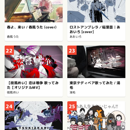
ロストアンブレラ／稲葉曇｜あ
春よ、来い / 春風うた (cover)
おいろ [cover]
あおいろ
春風うた
22
23
【街風めい】恋は戦争 歌ってみ
東京テディベア歌ってみた / 湯
た【オリジナルMV】
毛
街風めい
湯毛
24
25