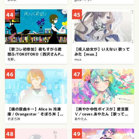
みた
44
45
【歌コレ初参加】夜もすがら君
【成人幼女が】いえない 歌って
想ふ/TOKOTOKO（西沢さんP）
みた【mua.】
covered by 冬野。
冬野。
mua.
46
47
【魂の原曲キー】Alice in 冷凍
【爽やか中性ボイスが】愛言葉
庫 / Orangestar ⁻ そぼろ丼【命
Ⅴ／cover.あやたん【歌ってみ
を削って歌ってみた】
た】
そぼろ丼
あやたん
48
49