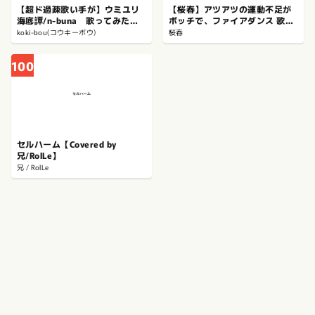
【超ド過疎歌い手が】ウミユリ
【桜春】アツアツの運動不足が
海底譚/n-buna 歌ってみた
ボッチで、ファイアダンス 歌っ
【koki-bou】
てみた【歌コレ2026春】
koki-bou(コウキーボウ)
桜春
100
セルハーム【Covered by
兄/RolLe】
兄 / RolLe