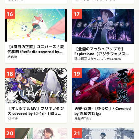
16
17
【4度目の正直】ユニバース / 夏
【全霊のマッシュアップで】
代孝明 (Re:Re:Re:covered by.結
Espiazione（アグラフォノスの
城碧)
結城碧
贖罪）【Cover.陰山陽司】
陰山陽司はかっこつけたい2026
18
19
【オリジナルMV】ブリキノダン
天樂-双響-【ゆうゆ】/ Covered
ス covered by 和-4ri-【歌って
by 赤髪のTaiga
みた】
和 -4ri-
赤髪のTaiga
20
21