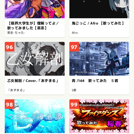
【限界大学生が】理解ってよ／
鬼ごっこ / Afro 【歌ってみた】
歌ってみました【茶荼】
茶荼-ちゃた-
Afro
96
97
乙女解剖 / Cover.「あずまる」
青 /164 歌ってみた Ｓ君
「あずまる」
S君
98
99