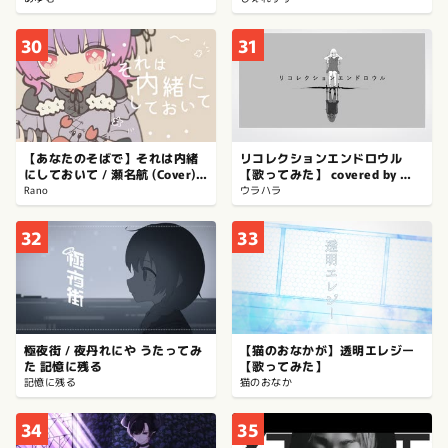
30
31
【あなたのそばで】それは内緒
リコレクションエンドロウル
にしておいて / 瀬名航 (Cover)
【歌ってみた】 covered by ウ
│ Rano【歌ってみた】
ラハラ
Rano
ウラハラ
32
33
極夜街 / 夜丹れにや うたってみ
【猫のおなかが】透明エレジー
た 記憶に残る
【歌ってみた】
記憶に残る
猫のおなか
34
35