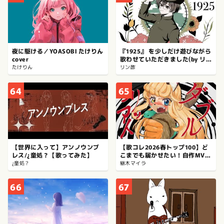
夜に駆ける／YOASOBI たけりん
『1925』 を少しだけ遊びながら
cover
歌わせていただきました(by リ
ン酢)#歌コレ2026春
たけりん
リン酢
64
65
【世界に入って】アンノウンブ
【歌コレ2026春トップ100】ど
レス/¿童処？【歌ってみた】
こまでも届かせたい！自作MVで
ダブルラリアット歌ってみた！
¿童処？
継木マイラ
【継木マイラ】
66
67