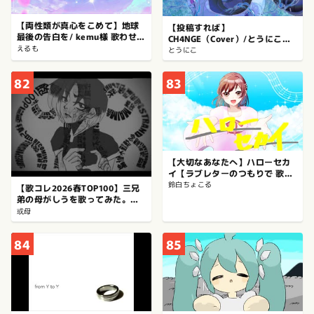
【両性類が真心をこめて】地球
【投稿すれば】
最後の告白を/ kemu様 歌わせて
CH4NGE（Cover）/とうにこ
頂きました
えるも
【勝ち】
とうにこ
82
83
【大切なあなたへ】ハローセカ
イ【ラブレターのつもりで 歌っ
てみた】【鈴白ちょこる】
鈴白ちょこる
【歌コレ2026春TOP100】三兄
弟の母がしうを歌ってみた。
【最低の犠牲者に愛を】
或母
84
85