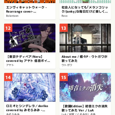
エンヴィキャットウォーク -
社会人になっても｢メランコリッ
Rearrange cover-
ク/Junky｣な毎日だけど楽しく歌
【Bolanteen】
ってみた。
Bolanteen
Reco
12
13
【東京テディベア/Neru】
About me / 蝶々P - ウトガワが
covered by アヤト 低音ボイス
歌ってみた
が歌ってみた
アヤト
ウトガワ
14
15
ロミオとシンデレラ／doriko
【歌踊Edition】初音ミクの消失
covered by みそらみみ -
歌ってみた Ver ./ LuA
SCREAMO REMIX -
みそらみみ
LuA／胡宮（くるみや）るあ