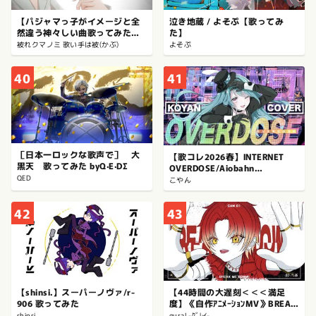
【パジャマっ子がイメージと全
泣き地蔵 / よそぷ【歌ってみ
然違う神々しい曲歌ってみた】
た】
天国 / Mrs. GREEN APPLE
被れクマノミ 歌い手は被(かぶ)
よそぷ
cover：被(かぶ)
40
41
［日本一ロックな歌声で］ 大
【歌コレ2026春】INTERNET
黒天 歌ってみた byQ·E·DΣ
OVERDOSE/Aiobahn
QED
+81(Cover by こやん)
こやん
42
43
【shinsi.】スーパーノヴァ/r-
【44時間の大遅刻＜＜＜満足
906 歌ってみた
度】《自作ｱﾆﾒｰｼｮﾝMV》BREAK
ME DOWN!! _"私らしく"歌って
shinsi.
gura! -ｸﾞﾚｲ-