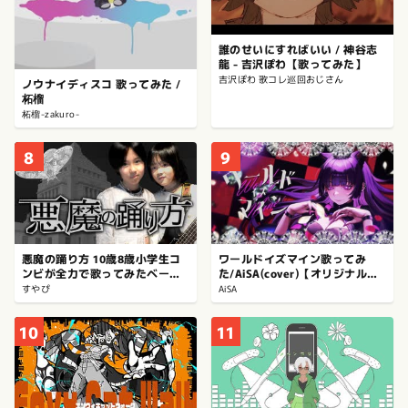
誰のせいにすればいい / 神谷志
龍 - 吉沢ぽわ【歌ってみた】
吉沢ぽわ 歌コレ巡回おじさん
ノウナイディスコ 歌ってみた /
柘榴
柘榴-zakuro-
8
9
悪魔の踊り方 10歳8歳小学生コ
ワールドイズマイン歌ってみ
ンビが全力で歌ってみたベース
た/AiSA(cover)【オリジナル
弾いてみた
MV】
すやぴ
AiSA
10
11