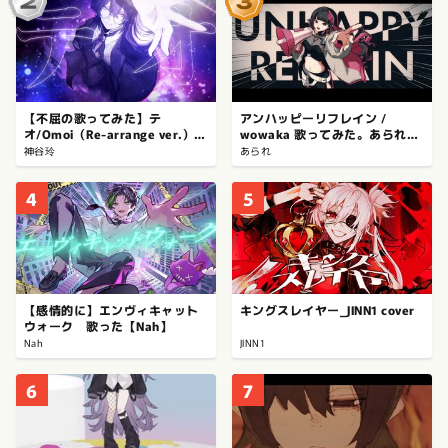
【不屈の歌ってみた】テ
アンハッピーリフレイン /
オ/Omoi（Re-arrange ver.）
wowaka 歌ってみた。あられ
【神谷玲】
《オリジナルMV》
神谷玲
あられ
4
5
【感情的に】エンヴィキャット
キングスレイヤー_JINN1 cover
ウォーク 歌った【Nah】
Nah
JINN1
6
7