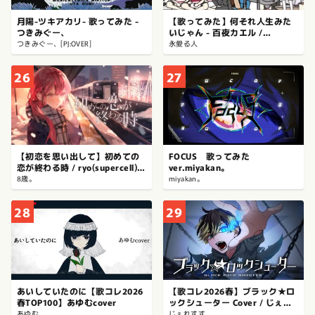
月陽-ツキアカリ- 歌ってみた -
【歌ってみた】何それ人生みた
つきみぐー、
いじゃん - 百夜カエル /
covered by 永愛る人
つきみぐー、[PJ:OVER]
永愛る人
26
27
【初恋を思い出して】初めての
FOCUS 歌ってみた
恋が終わる時 / ryo(supercell) -
ver.miyakan。
8歳。【歌ってみた】【オリジナ
8歳。
miyakan。
ルMV】
28
29
あいしていたのに【歌コレ2026
【歌コレ2026春】ブラック★ロ
春TOP100】あゆむcover
ックシューター Cover / じぇれ
すす
あゆむ
じぇれすす